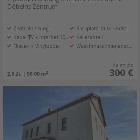
Döbelns Zentrum
Zentralheizung
Parkplatz im Grundstück
Kabel-TV + Internet 100 MB
Kellerabteil
Fliesen + Vinylboden
Waschmaschinenanschluss im Bad
Tageslichtbad mit Badewanne
Kaltmiete
300 €
2
2,0 Zi. | 50,00 m