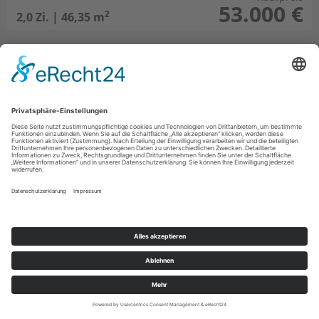
53.000 €
2
2,0 Zi. | 46,35 m
Kleine 2-Raum-Wohnung mit Wohnküche
und Balkon in Zentrumsnähe!