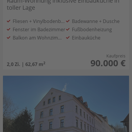
Raum-Wohnung inklusive Einbauküche in
toller Lage
Fliesen + Vinylbodenbelag
Badewanne + Dusche
Fenster im Badezimmer
Fußbodenheizung
Balkon am Wohnzimmer
Einbauküche
Kaufpreis
90.000 €
2
2,0 Zi. | 62,67 m