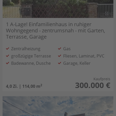
1 A-Lage! Einfamilienhaus in ruhiger
Wohngegend - zentrumsnah - mit Garten,
Terrasse, Garage
Zentralheizung
Gas
großzügige Terrasse
Fliesen, Laminat, PVC
Badewanne, Dusche
Garage, Keller
gemütlicher Kamin im Wohnzimmer
großer, gepflegter Garten
Kaufpreis
300.000 €
2
4,0 Zi. | 114,00 m