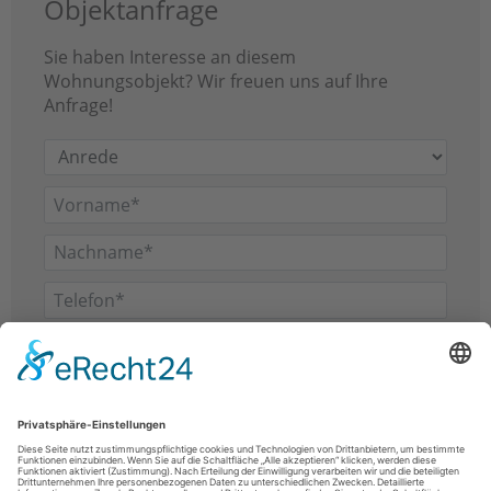
Objektanfrage
Sie haben Interesse an diesem
Wohnungsobjekt? Wir freuen uns auf Ihre
Anfrage!
Anrede
Vorname
Nachname
Telefon
E-Mail
Ich habe die
Datenschutzerklärung
gelesen
und akzeptiert
Anfrage Senden