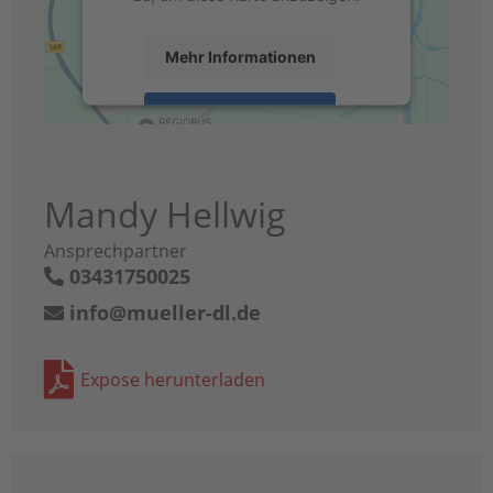
Mehr Informationen
Akzeptieren
powered by
Usercentrics Consent
Management Platform
&
eRecht24
Mandy Hellwig
Ansprechpartner
03431750025
info@mueller-dl.de
Expose herunterladen